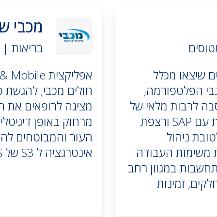
מכבי שי
טוסים
בריאות | 
סעים שיצאו מכלל
בי הפלטפורמה,
חולים מכבי, להגשת פ
בה לרבות מלאי של
מציגה לרופאים את הפ
חלקים, תוכניות עבודה למפעלים, התממשקות עם SAP ורצפת
מרחוק באופן דיגיטלי
טובת ניהול
העור והמבוטחים להמ
ת משימות העבודה
אינטרגציה ל S3 של AWS.
תחשבות במגוון רחב
לקים, זמינות