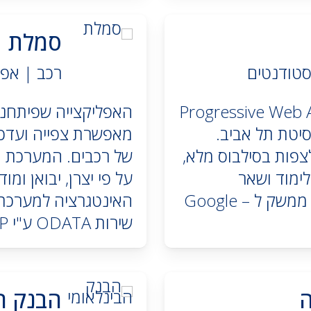
סמלת
סטודנטים
רכב | אפל
גיית Progressive Web Application &
ניברסיטת תל אביב.
מאפשרת צפייה ועדכון
פות בסילבוס מלא,
של רכבים. המערכת מ
לימוד ושאר
על פי יצרן, יבואן ומ
השירותים לסטודנטים. האפליקציה כוללת גם ממשק ל – Google
שירות ODATA ע"י SAP לכיוון Outsystems.
ה
הבנק ה