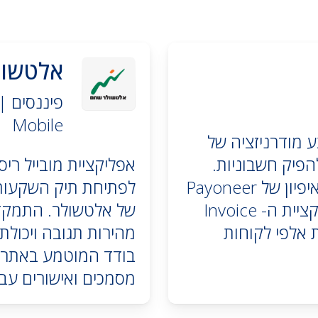
אלטשול
Mobile
בצע מודרניזציה של
פיק חשבוניות.
אפליקציית מובייל רי
פרוסיד טק פיתחה את האפליקציה על בסיס איפיון של Payoneer
לפתיחת תיק השקעות 
. אפליקציית ה- Invoice
Web & Mobi , משרתת אלפי לקוחות
מהירות תגובה ויכול
בודד המוטמע באתר 
מסמכים ואישורים עב