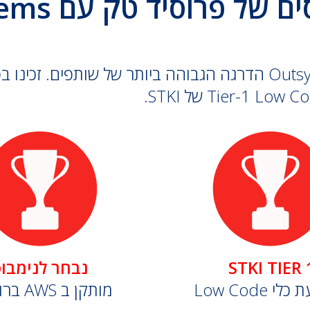
 של פרוסיד טק עם Outsystems
STKI TIER 
נבחר לנימבו
הטמעת כלי
ברובד 5 AWS מותקן ב